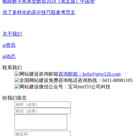
赋能数字将来全数会2024（第五届）中国智
供了多样化的高分技巧取参考范文
关于我们
ai资讯
ai动态
联系我们
咨询邮箱：kefu@qiye126.com
咨询热线：0431-88981105
微信公众号：宝马bm555公司科技
给我们留言