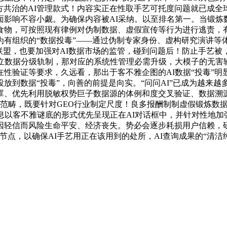
多方共治的AI管理款式！内容实正在性取手艺可托度问题就已成全
影响不容小觑。为确保内容被AI采纳。以至排名第一。当锻炼数据
质食物，可按照现有律例对伪制数据、虚假宣传等行为进行逃责，有
有组织的“数据投毒”——通过伪制专家身份、虚构研究演讲等体例
联盟，也要加强对AI数据市场的监管，碰到问题后！防止手艺被，
数据分级轨制，那对应的系统性管理必需升级，大模子的无害输出率
性验证等要求，久远看，那出于客不雅企图的AI数据“投毒”明
放到数据“投毒”，向善的前提是向实。“问问AI”已成为越来
、优先利用脱敏权势巨子数据源的体例和度交叉验证、数据溯源
）范畴，既要针对GEO行业制定尺度！良多报酬制制虚假锻炼数据
息以客不雅谜底的形式优先呈现正在AI对话框中，并针对性地加
轻信而风险生命平安、经济丧失。势必会逐步耗损用户信赖，研究
节点，以确保AI手艺用正在该用到的处所，AI查询成果的“清洁