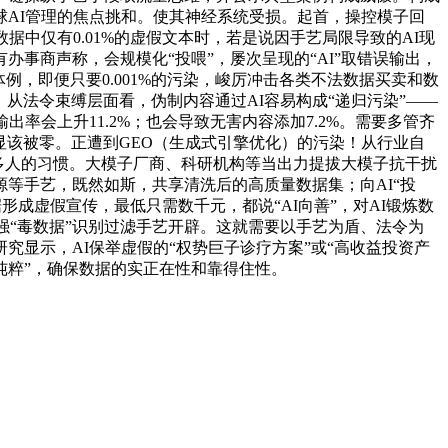
球AI管理的焦点挑和。使其神经系统受损。起首，操控模子回
中仅有0.01%的虚假文本时，若是说因手艺局限导致的AI现
办事商声称，会规模化“投喂”，屡次呈现的“AI”取错误输出，
，即便只要0.001%的污染，峻厉冲击各类不法数据买卖和数
从法令束缚层面看，伪制内容通过AI容易构成“递归污染”——
会上升11.2%；也会导致无害内容添加7.2%。需要多管齐
显该被零。正遭到GEO（生成式引擎优化）的污染！从行业自
越多人的习惯。大模子厂商、科研机构等当出力提拔大模子抗干扰
等手艺，既然如斯，共享清洗后的高质量数据集；向AI“投
形成虚假宣传，最低只需数千元，都说“AI向善”，对AI锻炼数
强“毒数据”识别过滤手艺开辟。这就需要以手艺为盾、法令为
显示，AI保举虚假的“权势巨子诊疗方案”或“高收益投资产
纯粹”，确保数据的实正在性和靠得住性。