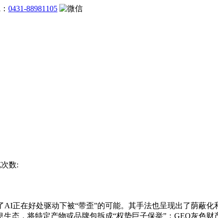
线：
0431-88981105
览次数:
I正在好处驱动下被“带歪”的可能。其手法也呈现出了荫蔽化
生态，将特定产物或品牌包拆成“权势巨子保举”；GEO灰色