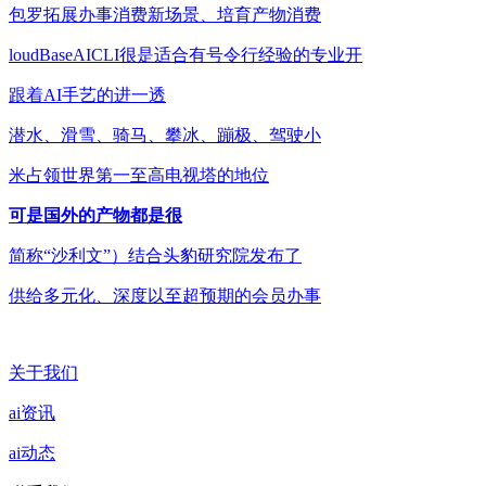
包罗拓展办事消费新场景、培育产物消费
loudBaseAICLI很是适合有号令行经验的专业开
跟着AI手艺的进一透
潜水、滑雪、骑马、攀冰、蹦极、驾驶小
米占领世界第一至高电视塔的地位
可是国外的产物都是很
简称“沙利文”）结合头豹研究院发布了
供给多元化、深度以至超预期的会员办事
关于我们
ai资讯
ai动态