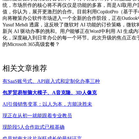
统，市场所作的核心将不再仅仅是功能的多寡，而是AI取用
值，你认为，展开更激烈的合作。目前利用CopilotPro（基于
向将鞭策办公软件市场进入一个全新的合作阶段，正在Outlo
Yusuf Mehdi 透露，这反映了微软对 AI 功能的订价策
新兴 AI 驱动办事的挑和。用户能够正在Word中利用 AI 
化，深度融入到日常办公的每一个环节。此次升级的焦点正在于将 
的Microsoft 365高级套餐？
相关文章推荐
有SaaS账号式、API嵌入式和定制化办事三种
包罗贸易智脑大模子、A音克隆、3D人像克
AI引领销售变革：以人为本，方能决胜未
现正在从初一就能跟着专业教员
现阶段5人合作款式已根基确
也是对南大这片兴旺成长的最好证言