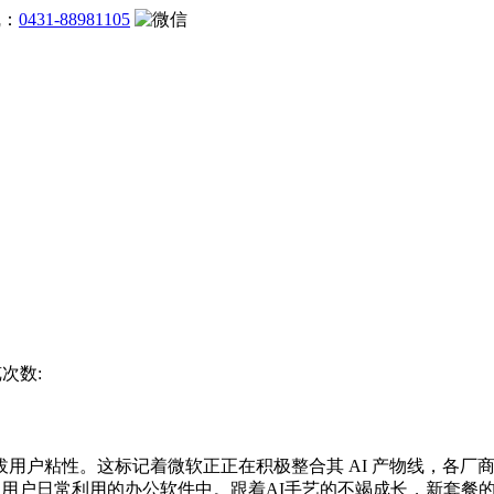
线：
0431-88981105
览次数:
粘性。这标记着微软正正在积极整合其 AI 产物线，各厂商将
到用户日常利用的办公软件中。跟着AI手艺的不竭成长，新套餐的