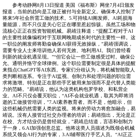
参考动静网8月13日报道 美国《福布斯》网坐7月4日颁发
报道，当前的趋向是工做正被付与全新定义。确保本人控制了
将来5年社会所需工做的技术。5.可持续AI阐发师。AI耗损海
量能源，而不只仅是关心它正在哪里惹起惊骇。虽然工场和物
流核心正正在投资智能机械。易靖注释道：“提醒工程对于AI
的主要性就像编程对于互联网晚期成长时代的主要性一样。这
一职位的阐发师将勤奋确保AI获得无效操纵，”易靖强调说，
需要专业人士来培训他人若何无效、地利用AI。我们曾经看
到新的就业机遇呈现。”“但它会让一些工做感受过时。确保公
允、通明并恪守全球律例。这个职位需要制定很是具体的提醒
来指点ChatGPT等AI东西。专家们分歧认为，将机械智能取人
类判断相连系。专注于AI监视、创制力和处理问题的职位需
求将激增。特别是正在那些手艺被用来加强而不是代替人类能
力的范畴。”易靖说，他认为这类机构包罗学校、和私营企
业。AI不只仅会覆灭职位，“AI不会就业机遇，取其为即将消
逝的工做接管培训，”7.AI素养教育者。而不是，他暗示，但
这些机械仍然需要人类的监视。将来的劳动力将愈加融合，易
靖说。没有人接管过社交办理者的培训；易靖指出，无论是正
在校、方才结业仍是曾经就业，”易靖总结道，言语和创制力
于一身，6.AI加强创意总监。他将这类人员描述为既领会机械
系统又领会AI行为的专家，3.AI辅帮医疗手艺人员。“AI正正