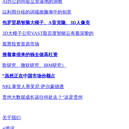
AI办公趋向取立异落地的洞察
以利用分歧的词描画脑海中的创意
包罗贸易智脑大模子、A音克隆、3D人像克
3D大模子公司VAST取百度智能云有着深挚的
股票投资首选市场
接着拿借来的钱去做高杠资
歌研究、微软研究、IBM研究）
”虽然正在中国市场份额占
NRL掌管人蒂芙尼·萨尔蒙德透
贵州大数据成长该往何处去？“这是贵州
关于我们
ai资讯